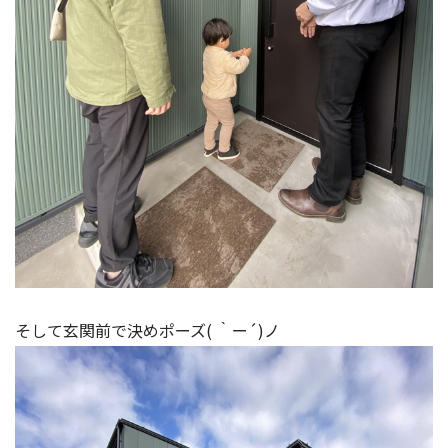
そして玄関前で決めポーズ( ｀ー´)ノ