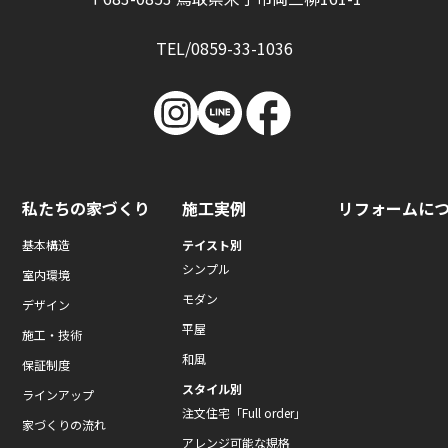
TEL/0859-33-1036
私たちの家づくり
施工実例
リフォームに
基本構造
テイスト別
シンプル
室内環境
モダン
デザイン
平屋
施工・技術
和風
保証制度
スタイル別
ラインアップ
注文住宅「Full order」
家づくりの流れ
アレンジ可能な規格