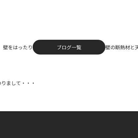
、壁をはったり
ブログ一覧
壁の断熱材と
わりまして・・・