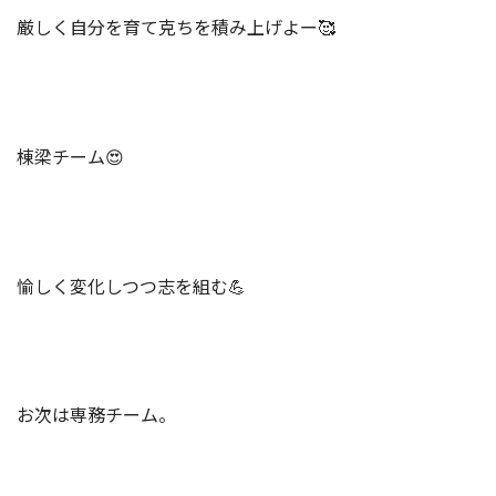
厳しく自分を育て克ちを積み上げよー🥰
棟梁チーム😍
愉しく変化しつつ志を組む💪
お次は専務チーム。