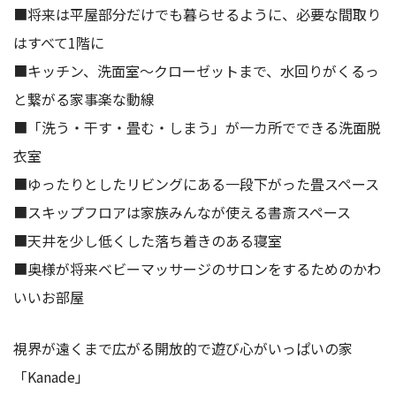
■将来は平屋部分だけでも暮らせるように、必要な間取り
はすべて1階に
■キッチン、洗面室～クローゼットまで、水回りがくるっ
と繋がる家事楽な動線
■「洗う・干す・畳む・しまう」が一カ所でできる洗面脱
衣室
■ゆったりとしたリビングにある一段下がった畳スペース
■スキップフロアは家族みんなが使える書斎スペース
■天井を少し低くした落ち着きのある寝室
■奥様が将来ベビーマッサージのサロンをするためのかわ
いいお部屋
視界が遠くまで広がる開放的で遊び心がいっぱいの家
「Kanade」