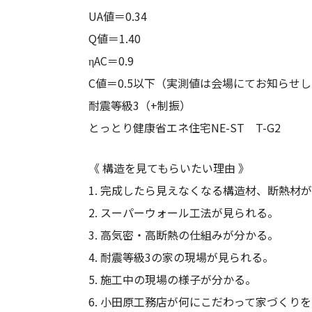
UA値＝0.34
Q値＝1.40
ηAC＝0.9
C値＝0.5以下（実測値は会場にてお知らせ
耐震等級3（+制振）
とっとり健康省エネ住宅NE-ST T-G2
《 構造を見てもらいたい理由 》
1. 完成したら見えなくなる構造材、断熱材
2. スーパーウォール工法が見られる。
3. 高気密・高断熱の仕組みが分かる。
4. 耐震等級3の家の現場が見られる。
5. 施工中の現場の様子が分かる。
6. 小田原工務店が何にこだわって家づくり