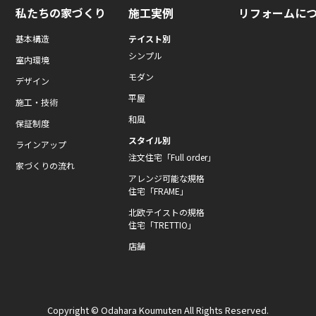
私たちの家づくり
施工実例
リフォームに
基本構造
テイスト別
シンプル
室内環境
モダン
デザイン
平屋
施工・技術
和風
保証制度
スタイル別
ラインアップ
注文住宅「Full order」
家づくりの流れ
アレンジ可能な規格
住宅「FRAME」
北欧テイストの規格
住宅「TRETTIO」
店舗
Copyright © Odahara Koumuten All Rights Reserved.