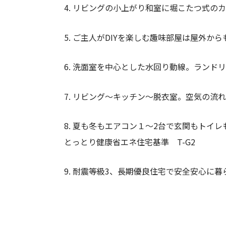
4. リビングの小上がり和室に堀こたつ式の
5. ご主人がDIYを楽しむ趣味部屋は屋外か
6. 洗面室を中心とした水回り動線。ランド
7. リビング～キッチン～脱衣室。空気の流
8. 夏も冬もエアコン１～2台で玄関もトイ
とっとり健康省エネ住宅基準 T-G2
9. 耐震等級3、長期優良住宅で安全安心に