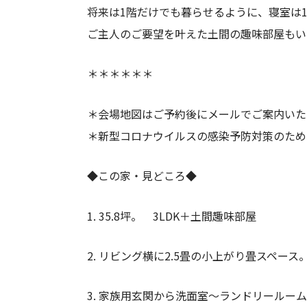
将来は1階だけでも暮らせるように、寝室は
ご主人のご要望を叶えた土間の趣味部屋もい
＊＊＊＊＊＊
＊会場地図はご予約後にメールでご案内いた
＊新型コロナウイルスの感染予防対策のため
◆この家・見どころ◆
1. 35.8坪。 3LDK＋土間趣味部屋
2. リビング横に2.5畳の小上がり畳スペース
3. 家族用玄関から洗面室～ランドリールー