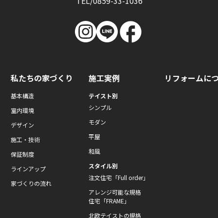
TEL/0859-33-1036
私たちの家づくり
施工実例
リフォームに
基本構造
テイスト別
シンプル
室内環境
モダン
デザイン
平屋
施工・技術
和風
保証制度
スタイル別
ラインアップ
注文住宅「Full order」
家づくりの流れ
アレンジ可能な規格
住宅「FRAME」
北欧テイストの規格