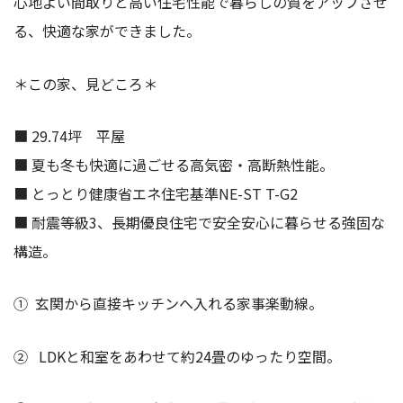
心地よい間取りと高い住宅性能で暮らしの質をアップさせ
る、快適な家ができました。
＊この家、見どころ＊
■ 29.74坪 平屋
■ 夏も冬も快適に過ごせる高気密・高断熱性能。
■ とっとり健康省エネ住宅基準NE-ST T-G2
■ 耐震等級3、長期優良住宅で安全安心に暮らせる強固な
構造。
➀ 玄関から直接キッチンへ入れる家事楽動線。
➁ LDKと和室をあわせて約24畳のゆったり空間。