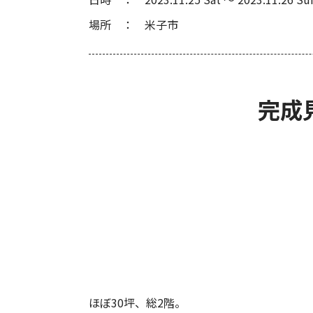
場所
米子市
完成
ほぼ30坪、総2階。