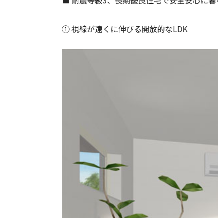
■ 耐震等級3、長期優良住宅で安全安心に
➀ 視線が遠くに伸びる開放的なLDK