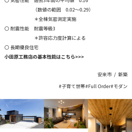
〇 気密性能 過去3年間の平均値 0.16
（数値の範囲 0.02～0.29）
＊全棟気密測定実施
〇 耐震性能 耐震等級3
＊許容応力度計算による
〇 長期優良住宅
小田原工務店の基本性能はこちら>>>
安来市
/
新築
#子育て世帯
#Full Order
#モダン