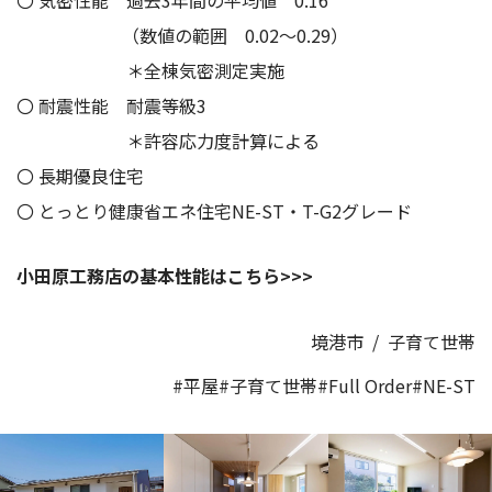
〇 気密性能 過去3年間の平均値 0.16
（数値の範囲 0.02～0.29）
＊全棟気密測定実施
〇 耐震性能 耐震等級3
＊許容応力度計算による
〇 長期優良住宅
〇 とっとり健康省エネ住宅NE-ST・T-G2グレード
小田原工務店の基本性能はこちら>>>
境港市
/
子育て世帯
#平屋
#子育て世帯
#Full Order
#NE-ST