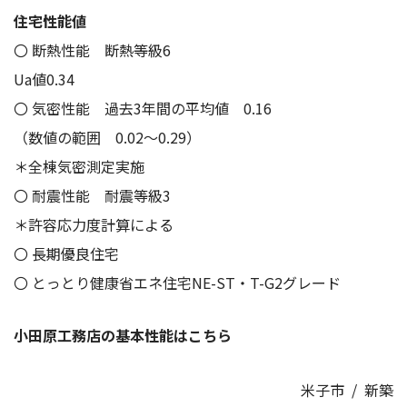
住宅性能値
〇 断熱性能 断熱等級6
Ua値0.34
〇 気密性能 過去3年間の平均値 0.16
（数値の範囲 0.02～0.29）
＊全棟気密測定実施
〇 耐震性能 耐震等級3
＊許容応力度計算による
〇 長期優良住宅
〇 とっとり健康省エネ住宅NE-ST・T-G2グレード
小田原工務店の基本性能はこちら
米子市
/
新築