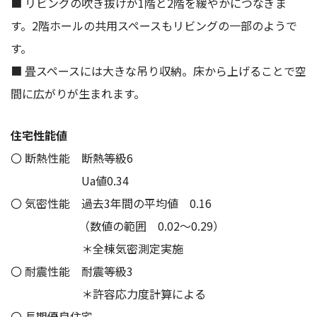
■ リビングの吹き抜けが1階と2階を緩やかにつなぎま
す。2階ホールの共用スペースもリビングの一部のようで
す。
■ 畳スペースには大きな吊り収納。床から上げることで空
間に広がりが生まれます。
住宅性能値
〇 断熱性能 断熱等級6
Ua値0.34
〇 気密性能 過去3年間の平均値 0.16
（数値の範囲 0.02～0.29）
＊全棟気密測定実施
〇 耐震性能 耐震等級3
＊許容応力度計算による
〇 長期優良住宅