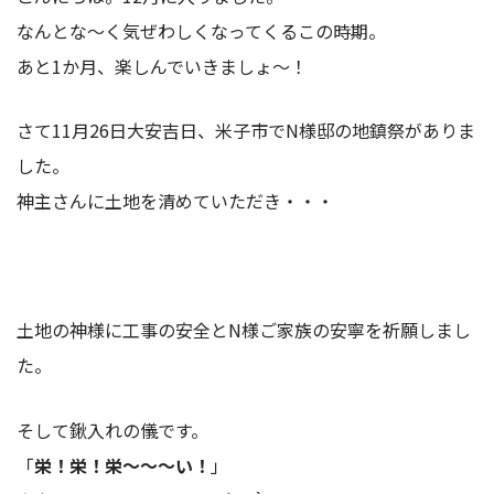
なんとな～く気ぜわしくなってくるこの時期。
あと1か月、楽しんでいきましょ～！
さて11月26日大安吉日、米子市でN様邸の地鎮祭がありま
した。
神主さんに土地を清めていただき・・・
土地の神様に工事の安全とN様ご家族の安寧を祈願しまし
た。
そして鍬入れの儀です。
「
栄！栄！栄～～～い！
」