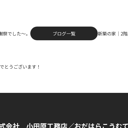
謝祭でした～。
ブログ一覧
新築の家｜2
でとうございます！
式会社 小田原工務店
／おだはらこうむ