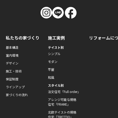
私たちの家づくり
施工実例
リフォームに
基本構造
テイスト別
シンプル
室内環境
モダン
デザイン
平屋
施工・技術
和風
保証制度
スタイル別
ラインアップ
注文住宅「Full order」
家づくりの流れ
アレンジ可能な規格
住宅「FRAME」
北欧テイストの規格
住宅「TRETTIO」