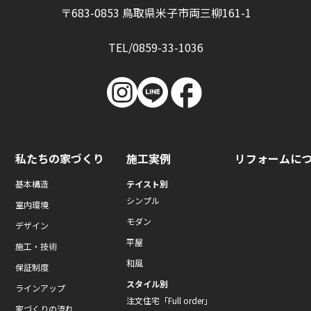
〒683-0853 鳥取県米子市両三柳161-1
TEL/0859-33-1036
私たちの家づくり
施工実例
リフォームに
基本構造
テイスト別
シンプル
室内環境
モダン
デザイン
平屋
施工・技術
和風
保証制度
スタイル別
ラインアップ
注文住宅「Full order」
家づくりの流れ