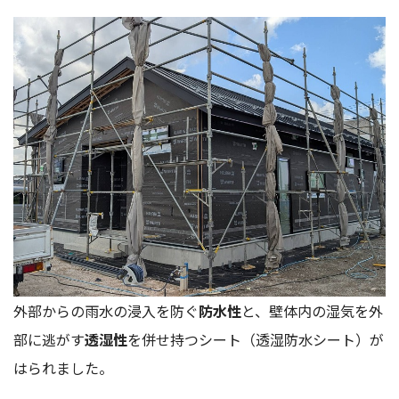
外部からの雨水の浸入を防ぐ
防水性
と、壁体内の湿気を外
部に逃がす
透湿性
を併せ持つシート（透湿防水シート）が
はられました。