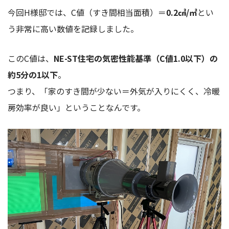
今回H様邸では、C値（すき間相当面積）＝
0.2㎠/㎡
とい
う非常に高い数値を記録しました。
このC値は、
NE-ST住宅の気密性能基準（C値1.0以下）の
約5分の1以下
。
つまり、「家のすき間が少ない＝外気が入りにくく、冷暖
房効率が良い」ということなんです。