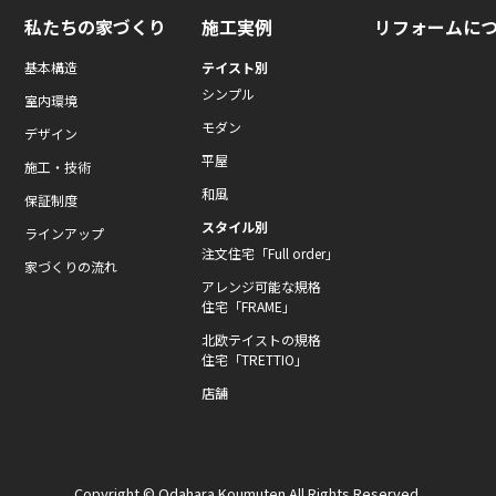
私たちの家づくり
施工実例
リフォームに
基本構造
テイスト別
シンプル
室内環境
モダン
デザイン
平屋
施工・技術
和風
保証制度
スタイル別
ラインアップ
注文住宅「Full order」
家づくりの流れ
アレンジ可能な規格
住宅「FRAME」
北欧テイストの規格
住宅「TRETTIO」
店舗
Copyright © Odahara Koumuten All Rights Reserved.